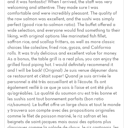
and it was fantastic! When I arrived, the staff was very
welcoming and attentive. They made sure I was
comfortable and were incredibly pleasant. The quality of
the raw salmon was excellent, and the sushi was simply
perfect (good rice-to-salmon ratio). The buffet offered a
wide selection, and everyone would find something to their
liking, with original options like marinated fish fillet,
saffron rice, and scallop fritters, as well as more classic
choices like coleslaw, fried rice, gyoza, and California
rolls. It was truly delicious and excellent value for money.
As a bonus, the table grill is a real plus; you can enjoy the
grilled food piping hot. I would definitely recommend it
and I will be back! (Original) Je suis venue déjeuner dans
ce restaurant et c’était super! Quand je suis arrivée le
Home
personnel a été très accueillant et à l’écoute. Ils ont
également veillé à ce que je sois à l’aise et ont été plus
News
qu’agréables. La qualité du saumon cru est très bonne et
les sushis sont tout bonnement parfaits (bon ratio
Menu
riz/saumon). Le buffet offre un large choix et tout le monde
y trouvera son compte avec des propositions originales
comme le filet de poisson mariné, le riz safran et les
Reviews
beignets de saint-jacques mais aussi des options plus
classiques comme la salade de choux, le riz cantonais, les